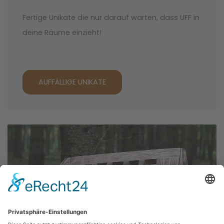
Fertige Unikate die nur darauf warten, dass UFF in
deine Räume einzieht!
AUFFÄLLIGE UNIKATE