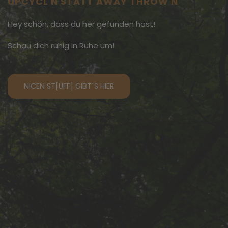
UPCYCL'N STATT AWAY THROW'N
Hey schön, dass du her gefunden hast!
Schau dich ruhig in Ruhe um!
NICEN ST[UFF] GIBT´S HIER